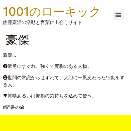
1001のローキック
佐藤嘉洋の活動と言葉に出会うサイト
豪傑
豪傑…
❶武勇にすぐれ、強くて度胸のある人物。
❷世間の常識からはずれて、大胆に一風変わった行動をす
る人。
▼賛嘆あるいは揶揄の気持ちを込めて使う。
#辞書の旅