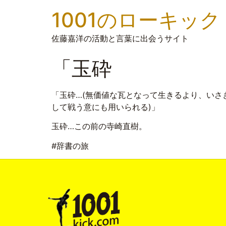
1001のローキック
佐藤嘉洋の活動と言葉に出会うサイト
「玉砕
「玉砕…(無価値な瓦となって生きるより、いさ
して戦う意にも用いられる)」
玉砕…この前の寺崎直樹。
#辞書の旅