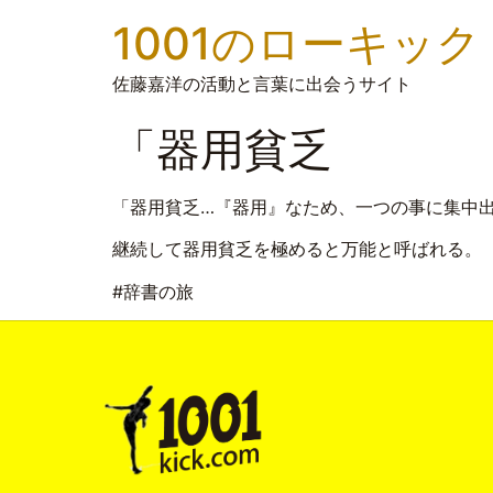
1001のローキック
佐藤嘉洋の活動と言葉に出会うサイト
「器用貧乏
「器用貧乏…『器用』なため、一つの事に集中
継続して器用貧乏を極めると万能と呼ばれる。
#辞書の旅