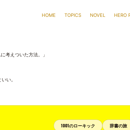
HOME
TOPICS
NOVEL
HERO 
れに考えついた方法。」
。
といい。
1001のローキック
辞書の旅