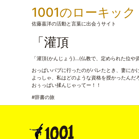
1001のローキック
佐藤嘉洋の活動と言葉に出会うサイト
「灌頂
「灌頂(かんじょう)…(仏教で、定められた位
おっぱいパブに行ったのがバレたとき、妻にか
よっしゃ、私はどのような資格を授かったんだ
おぅっぱい揉んじゃってー！！
#辞書の旅