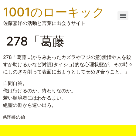
1001のローキック
佐藤嘉洋の活動と言葉に出会うサイト
278「葛藤
278「葛藤…(からみあったカズラやフジの意)愛憎や人を殺
すか助けるかなど対蹠(タイショ)的な心理状態が、その時々
にしのぎを削って表面に出ようとしてせめぎ合うこと。」
自問自答。
俺は行けるのか、終わりなのか。
若い順境者にはわかるまい。
絶望の淵から這い出ろ。
#辞書の旅