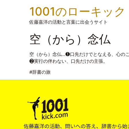
1001のローキック
佐藤嘉洋の活動と言葉に出会うサイト
空（から）念仏
空（から）念仏…❶口先だけでとなえる、心の
❷実行の伴わない、口先だけの主張。
#辞書の旅
佐藤嘉洋の活動、問いへの答え、辞書から始