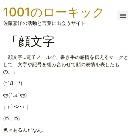
1001のローキック
佐藤嘉洋の活動と言葉に出会うサイト
「顔文字
「顔文字…電子メールで、書き手の感情を伝えるマークと
して、文字や記号を組み合わせて顔の表情を表したも
の。」
(*´Д｀*)
ლ(´ڡ`ლ)
ʅ（´◔౪◔）ʃ
(Ծ﹏Ծ)
色々あるんだなあ。