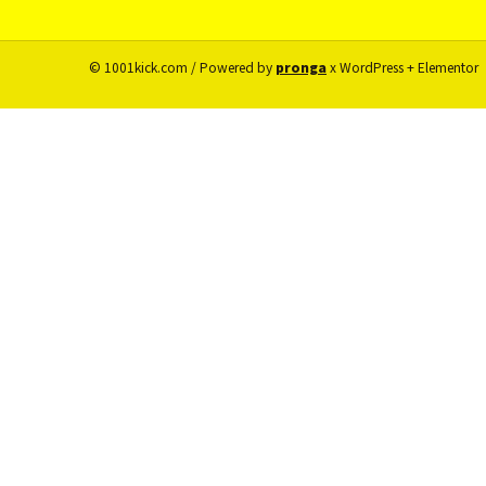
© 1001kick.com / Powered by
pronga
x WordPress + Elementor