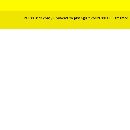
© 1001kick.com / Powered by
pronga
x WordPress + Elementor