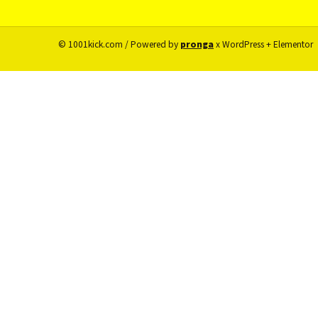
© 1001kick.com / Powered by
pronga
x WordPress + Elementor