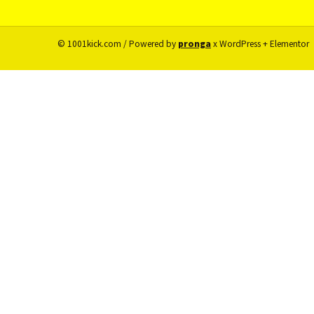
© 1001kick.com / Powered by
pronga
x WordPress + Elementor