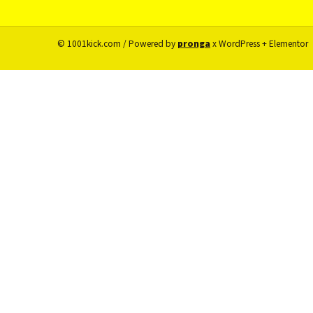
© 1001kick.com / Powered by
pronga
x WordPress + Elementor