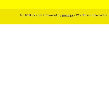
© 1001kick.com / Powered by
pronga
x WordPress + Elementor