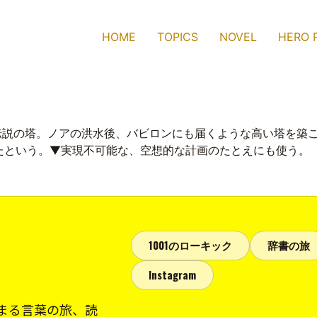
HOME
TOPICS
NOVEL
HERO 
伝説の塔。ノアの洪水後、バビロンにも届くような高い塔を築
たという。▼実現不可能な、空想的な計画のたとえにも使う。
1001のローキック
辞書の旅
Instagram
まる言葉の旅、読