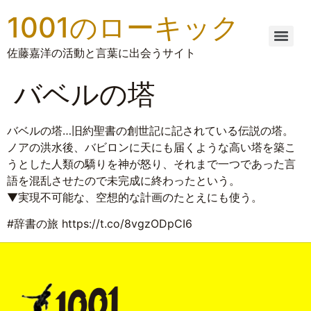
1001のローキック
佐藤嘉洋の活動と言葉に出会うサイト
バベルの塔
バベルの塔…旧約聖書の創世記に記されている伝説の塔。
ノアの洪水後、バビロンに天にも届くような高い塔を築こ
うとした人類の驕りを神が怒り、それまで一つであった言
語を混乱させたので未完成に終わったという。
▼実現不可能な、空想的な計画のたとえにも使う。
#辞書の旅 https://t.co/8vgzODpCI6