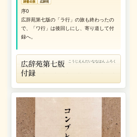
辞書の旅
広辞苑
序0
広辞苑第七版の「ラ行」の旅も終わったの
で、「ワ行」は後回しにし、寄り道して付
録へ。
広辞苑第七版
こうじえんだいななはん ふろく
付録