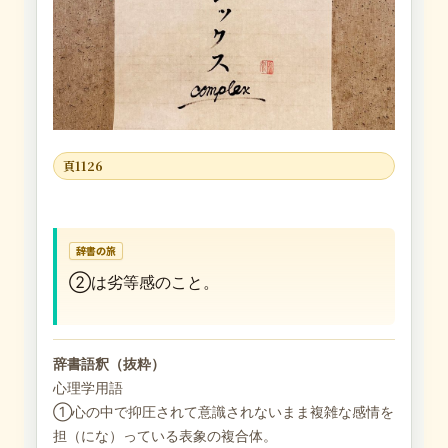
頁1126
辞書の旅
②は劣等感のこと。
辞書語釈（抜粋）
心理学用語
①心の中で抑圧されて意識されないまま複雑な感情を
担（にな）っている表象の複合体。