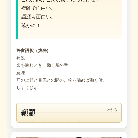
複雑で面白い。
語源も面白い。
確かに！
辞書語釈（抜粋）
補説
米を嚙むとき、動く所の意
意味
耳の上部と目尻との間の、物を嚙めば動く所。
しょうじゅ。
顳顬
こめかみ