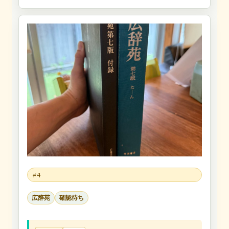
#4
広辞苑
確認待ち