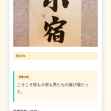
頁1106
辞書の旅
こそこそ宿も小宿も男たちの遊び場だっ
た。