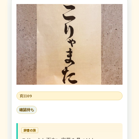
頁1109
確認待ち
辞書の旅