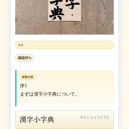
#3
確認待ち
辞書の旅
序1
まずは漢字小字典について。
漢字小字典
かんじ しょうじてん