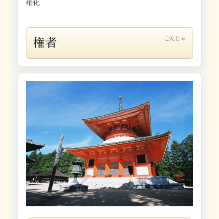
権化
権者
ごんじゃ