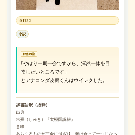
頁1122
小説
辞書の旅
｢やはり一期一会ですから、渾然一体を目
指したいところです」
とアナコンダ皮痴くんはウインクした。
辞書語釈（抜粋）
出典
朱熹（しゅき）『太極図説解』
意味
あらゆるものが完全に混ざり、溶け合って一つになっ