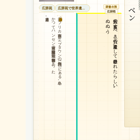
ロベン
Ro
辞書の旅
広辞苑
広辞苑で世界遺産巡り
広辞苑
世界遺産。
かつてハンセン病患者の隔離施設や政治犯の強制収容所があった。
南アフリカ南西部、ケープタウンの沖合約12㌖にある小島。
ぬぬう。
人類の反省すべき「負の遺産」として登録されたらしい。