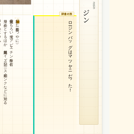
ロジン
rosin
辞書の旅
ウム。
滑り止めとするほか、製紙用サイズ剤・ワニス・印刷インクなどに用いる。
淡黄色のもろい塊でアビエチン酸を含む。
精製した松脂（まつやに）。
ロージンバッグはマツヤニだった！