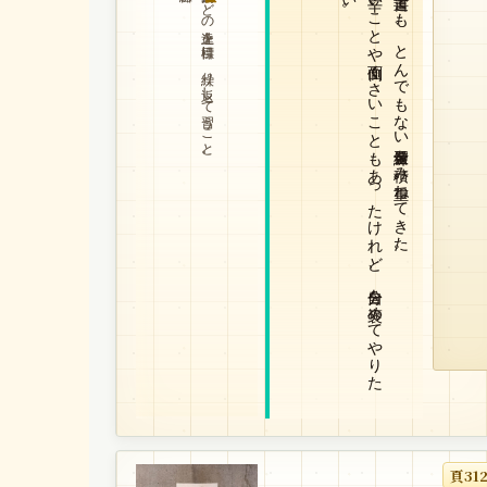
学問・技芸などの上達を目標に、繰り返して習うこと。
。
辛い
こ
と
や
面倒く
さ
い
こ
と
も
あ
っ
た
け
れ
ど
、
自分を
褒め
て
や
り
た
い
書道でも、とんでもない練習量を積み重ねてきた。
頁31