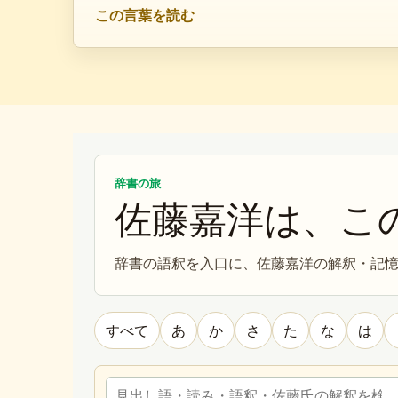
この言葉を読む
辞書の旅
佐藤嘉洋は、こ
辞書の語釈を入口に、佐藤嘉洋の解釈・記
すべて
あ
か
さ
た
な
は