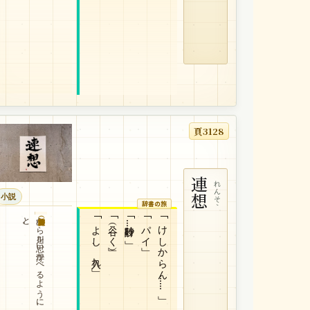
頁3128
連想
れんそう
小説
辞書の旅
。
｢よし、入れ」
｢谷（こく）」
｢砂時計……」
｢パイ」
｢けしからん……」