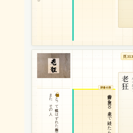
頁31
老狂
ろう
辞書の旅
また、その人。
年をとって常軌にはずれた振舞をすること。
辞書の旅を100歳まで続けたら、老狂と呼ばれるだろう。