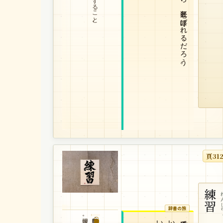
頁31
練習
れん
辞書の旅
習練。