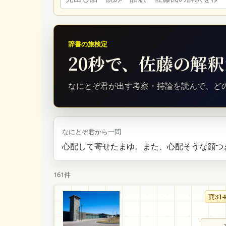
辞書の旅検定
20秒で、佐藤の解
なにとぞ君が出す考察・持論を読んで、どの
なにとぞ君から一問
心配して寄せたまゆ。また、心配そうな顔つ
161件
頁31