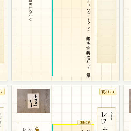
A
I
な
ど
に
よ
る
現代テ
ク
ノ
ロ
ジ
ーに
よ
っ
て
、
柔軟な
考え
方の
高齢者が
増え
れ
ば
、
国家
は
活性化す
る
27
頁3124
しゅう
レフェリー
referee
辞書の旅