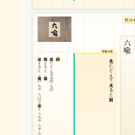
頁31
六喩
ろ
辞書の旅
維摩経によると、幻・電・夢・炎・水中月（すいちゅうげつ）・鏡中像（きょうちゅうぞう）。
金剛般若経によると、夢・幻・泡・影・露・電。
諸行無常をたとえる六つのもの。
色々とたとえて考えると面白い。