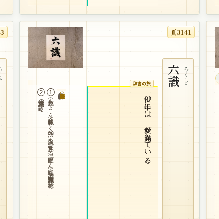
43
頁3141
くゆ
六識
ろくしき
辞書の旅
②第六意識の略。
①色・声（しょう）・香・味・触（そく）・法の六境を知覚する眼（げん）識・耳（に）識・鼻識・舌識・身識・意識の総称。
世の中には、愛が充満している。