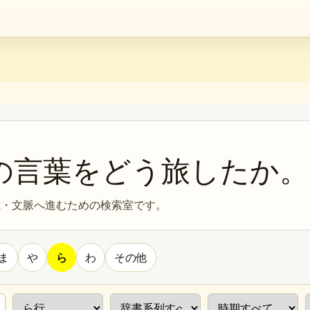
の言葉をどう旅したか。
憶・文脈へ進むための検索室です。
ま
や
ら
わ
その他