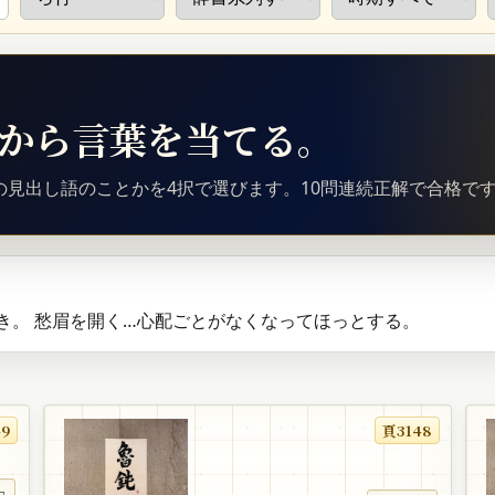
釈から言葉を当てる。
見出し語のことかを4択で選びます。10問連続正解で合格で
き。 愁眉を開く…心配ごとがなくなってほっとする。
49
頁3148