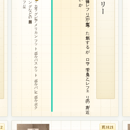
レフリー。
審判員。
サ
ッ
カ
ー・ラ
グ
ビ
ー・ア
メ
リ
カ
ン
-
フ
ッ
ト
ボ
ール
・バ
ス
ケ
ッ
ト
-
ボ
ール
・バ
レ
ー-
ボ
ール
・ボ
ク
シ
ン
グ
な
ど
の
。
昔は
「レ
フ
リ
ー」が
主流だ
っ
た
気が
す
る
が
、
ロ
ーマ
字で
見る
と
「レ
フ
ェ
リ
ー」の
方が
近
い
か
22
頁3121