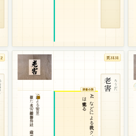
32
頁3131
きょう
老害
ろうがい
辞書の旅
硬直した考え方の高齢者が影響力を持ち続け、組織の活力が失われること。
（「老人による害」の意）
。