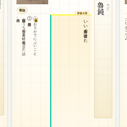
bben
魯鈍
ろどん
書論
辞書の旅
軽愚。
知的障害のうち程度の最も軽い状態を言った語。
②医学用語
①おろかでにぶいこと。
コロホニ
いい余白で書けた。