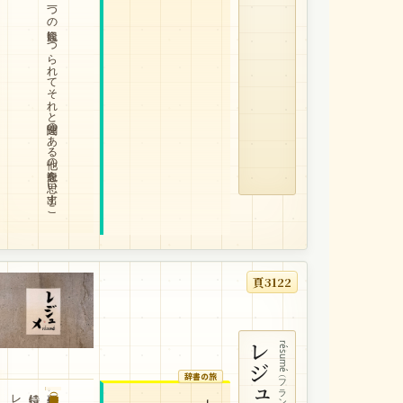
山か
ら
川を
思い
浮か
べ
る
よ
う
に
、
一つ
の
観念に
つ
ら
れ
て
そ
れ
と
関連の
あ
る
他の
観念を
思い
出す
こ
と
頁3122
レジュメ
résumé（フランス語）
辞書の旅
摘要。要約。