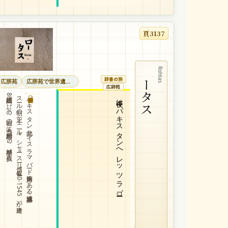
頁3137
ロータス
Rohtas
辞書の旅
広辞苑
広辞苑で世界遺産巡り
広辞苑
標高約800㍍の岩山の上に周囲約4㌖の城壁が残る...
スール朝の王シェール=シャー=スーリー（在位1540-1545）が建造。
パキスタン北部、イスラマバード南東方にある城塞遺跡。
今夜はパキスタンへレッツラゴー。