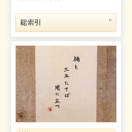
総索引
わ