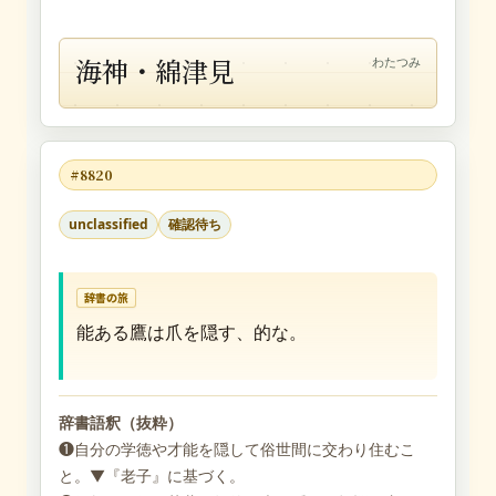
海神・綿津見
わたつみ
#8820
unclassified
確認待ち
辞書の旅
能ある鷹は爪を隠す、的な。
辞書語釈（抜粋）
❶自分の学徳や才能を隠して俗世間に交わり住むこ
と。▼『老子』に基づく。