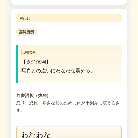
#8815
嘉洋流例
辞書の旅
【嘉洋流例】
写真との違いにわなわな震える。
辞書語釈（抜粋）
怒り・恐れ・寒さなどのために体が小刻みに震えるさ
ま。
わなわな