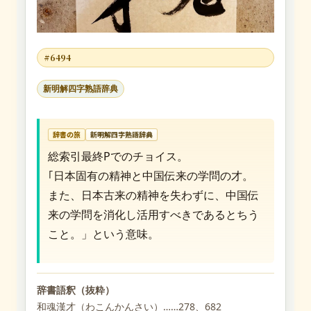
#6494
新明解四字熟語辞典
辞書の旅
新明解四字熟語辞典
総索引最終Pでのチョイス。
｢日本固有の精神と中国伝来の学問の才。
また、日本古来の精神を失わずに、中国伝
来の学問を消化し活用すべきであるとちう
こと。」という意味。
辞書語釈（抜粋）
和魂漢才（わこんかんさい）……278、682