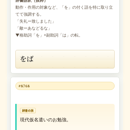
辞書語釈（抜粋）
動作・作用の対象など、「を」の付く語を特に取り立
てて強調する。
「失礼ー致しました」
「敵ーあなどるな」
▼格助詞「を」+副助詞「は」の転。
をば
#8768
辞書の旅
現代仮名遣いのお勉強。