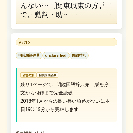
んない…〔関東以東の方言
で、動詞・助…
#8716
明鏡国語辞典
unclassified
確認待ち
辞書の旅
明鏡国語辞典
残り1ページで、明鏡国語辞典第二版を序
文から付録まで完全読破！
2018年1月からの長い長い旅路がついに本
日19時15分から完結します！