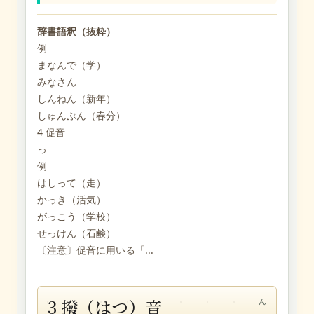
辞書語釈（抜粋）
例
まなんで（学）
みなさん
しんねん（新年）
しゅんぶん（春分）
4 促音
っ
例
はしって（走）
かっき（活気）
がっこう（学校）
せっけん（石鹸）
〔注意〕促音に用いる「...
3 撥（はつ）音
ん