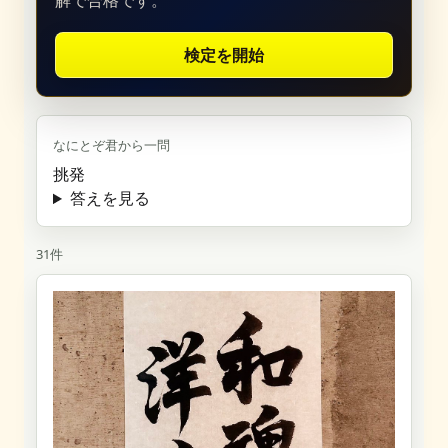
解で合格です。
検定を開始
なにとぞ君から一問
挑発
答えを見る
31件