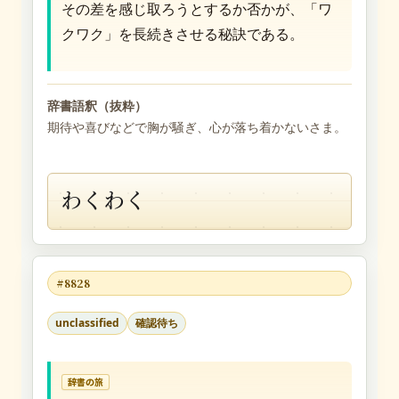
その差を感じ取ろうとするか否かが、「ワ
クワク」を長続きさせる秘訣である。
辞書語釈（抜粋）
期待や喜びなどで胸が騒ぎ、心が落ち着かないさま。
わくわく
#8828
unclassified
確認待ち
辞書の旅