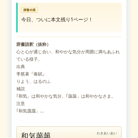
辞書の旅
今日、ついに本文残り1ページ！
辞書語釈（抜粋）
心と心が通じ合い、和やかな気分が周囲に満ちあふれ
ている様子。
出典
李邕著『春賦』
りよう、はるのふ
補説
｢和気」は和やかな気分。｢藹藹」は和やかなさま。
注意
｢和気靄靄」...
和気藹藹
わきあいあい