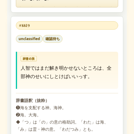
#8819
unclassified
確認待ち
辞書の旅
人智ではまだ解き明かせないところは、全
部神のせいにしとけばいいっす。
辞書語釈（抜粋）
❶海を支配する神。海神。
❷海。大海。
◆「つ」は「の」の意の格助詞。「わた」は海、
「み」は霊・神の意。「わだつみ」とも。