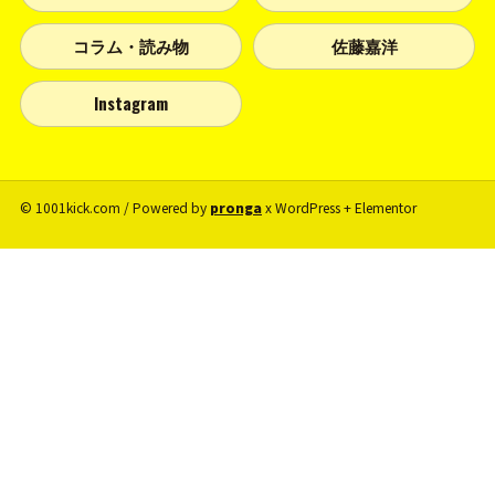
コラム・読み物
佐藤嘉洋
Instagram
© 1001kick.com / Powered by
pronga
x WordPress + Elementor